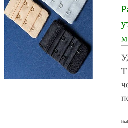
Р
у
м
У
Т
ч
п
Выб