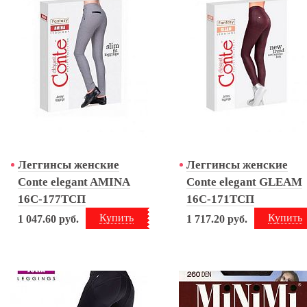
Леггинсы женские
Леггинсы женские
Conte elegant AMINA
Conte elegant GLEAM
16С-177ТСП
16С-171ТСП
Купить
Купить
1 047.60
руб.
1 717.20
руб.