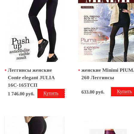
Леггинсы женские
женские Minimi PIUM
Conte elegant JULIA
260 Леггинсы
16С-165ТСП
Купить
633.00
руб.
Купить
1 746.00
руб.