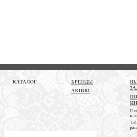
КАТАЛОГ
БРЕНДЫ
В
ЗА
АКЦИИ
ПО
И
Пол
кон
Таб
раз