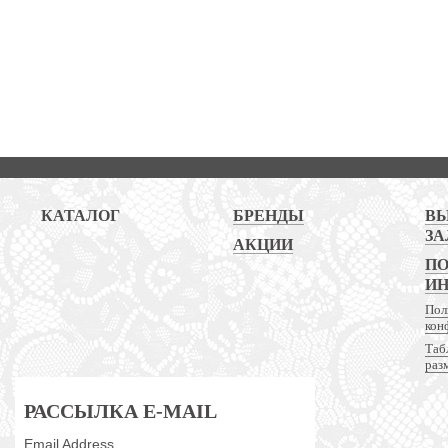
КАТАЛОГ
БРЕНДЫ
В
ЗА
АКЦИИ
ПО
И
Пол
кон
Таб
раз
РАССЫЛКА E-MAIL
Email Address