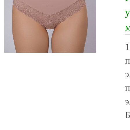
у
м
1
п
э
п
э
Б