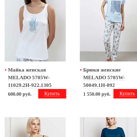
Майка женская
Брюки женские
MELADO 5705W-
MELADO 5705W-
11029.2H-922.1305
50049.1H-092
Купить
Купить
600.00
руб.
1 550.00
руб.