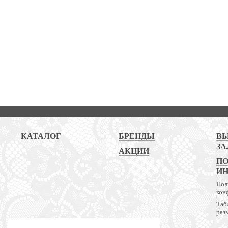
КАТАЛОГ
БРЕНДЫ
В
ЗА
АКЦИИ
ПО
И
Пол
кон
Таб
раз