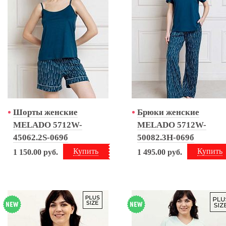
Шорты женские
Брюки женские
MELADO 5712W-
MELADO 5712W-
45062.2S-069б
50082.3H-069б
Купить
Купить
1 150.00
руб.
1 495.00
руб.