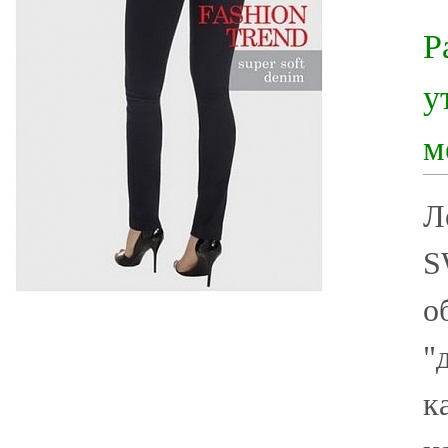
Р
у
м
Л
S
о
"
к