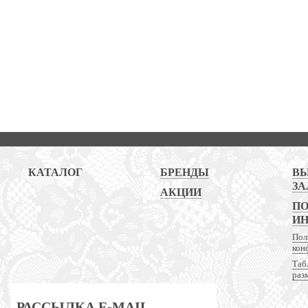
КАТАЛОГ
БРЕНДЫ
В
ЗА
АКЦИИ
ПО
И
Пол
кон
Таб
раз
РАССЫЛКА E-MAIL