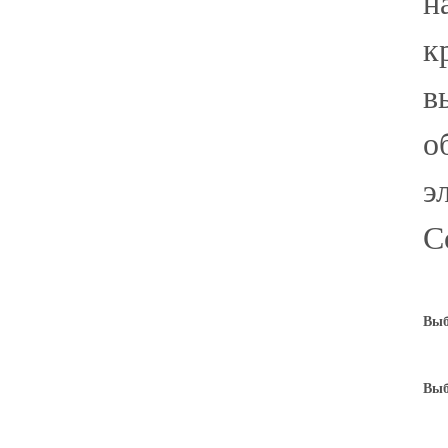
н
к
в
о
э
С
Выб
Выб